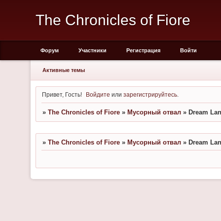
The Chronicles of Fiore
Форум
Участники
Регистрация
Войти
Активные темы
Привет, Гость!
Войдите
или
зарегистрируйтесь
.
»
The Chronicles of Fiore
»
Мусорный отвал
»
Dream La
»
The Chronicles of Fiore
»
Мусорный отвал
»
Dream La