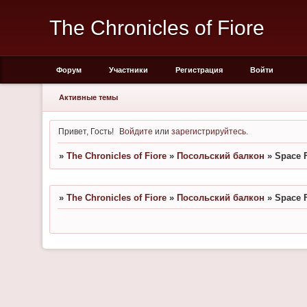
The Chronicles of Fiore
Форум
Участники
Регистрация
Войти
Активные темы
Привет, Гость!
Войдите
или
зарегистрируйтесь
.
»
The Chronicles of Fiore
»
Посольский балкон
»
Space F
»
The Chronicles of Fiore
»
Посольский балкон
»
Space F